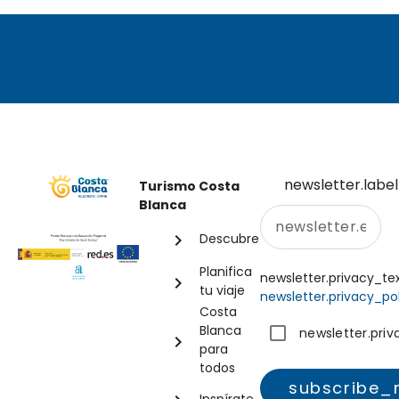
newsletter.label
Turismo Costa
Blanca
Descubre
chevron_right
Planifica
newsletter.privacy_te
chevron_right
tu viaje
newsletter.privacy_po
Costa
Blanca
newsletter.pri
chevron_right
para
todos
subscribe
Inspírate